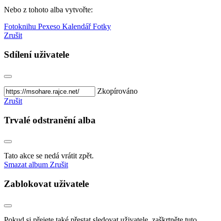
Nebo z tohoto alba vytvořte:
Fotoknihu
Pexeso
Kalendář
Fotky
Zrušit
Sdílení uživatele
Zkopírováno
Zrušit
Trvalé odstranění alba
Tato akce se nedá vrátit zpět.
Smazat album
Zrušit
Zablokovat uživatele
Pokud si přejete také přestat sledovat uživatele, zaškrtněte tuto