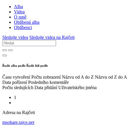
Alba
Videa
O mně
Oblíbená alba
Oblíbenci
Sledujte videa
Sledujte videa na Rajčeti
Řadit alba podle
Řadit lidi podle
Času vytvoření
Počtu zobrazení
Názvu od A do Z
Názvu od Z do A
Data pořízení
Posledního komentáře
Počtu sledujících
Data přidání
Uživatelského jména
1
Adresa na Rajčeti
msohare.rajce.net