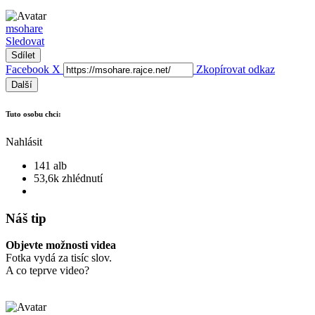
msohare
Sledovat
Sdílet
Facebook
X
Zkopírovat odkaz
Další
Tuto osobu chci:
Nahlásit
141 alb
53,6k zhlédnutí
Náš tip
Objevte možnosti videa
Fotka vydá za tisíc slov.
A co teprve video?