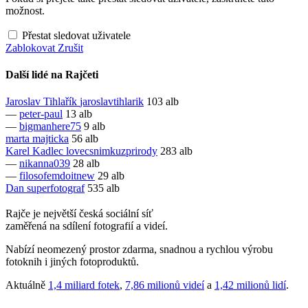
možnost.
Přestat sledovat uživatele
Zablokovat
Zrušit
Další lidé na Rajčeti
Jaroslav Tihlařík
jaroslavtihlarik
103 alb
—
peter-paul
13 alb
—
bigmanhere75
9 alb
marta
majticka
56 alb
Karel Kadlec
lovecsnimkuzprirody
283 alb
—
nikanna039
28 alb
—
filosofemdoitnew
29 alb
Dan
superfotograf
535 alb
Rajče je největší česká sociální síť
zaměřená na sdílení fotografií a videí.
Nabízí neomezený prostor zdarma, snadnou a rychlou výrobu
fotoknih i jiných fotoproduktů.
Aktuálně
1,4 miliard fotek
,
7,86 milionů videí
a
1,42 milionů lidí
.